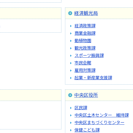
経済観光局
経済政策課
商業金融課
動植物園
観光政策課
スポーツ振興課
市民会館
雇用対策課
起業・新産業支援課
中央区役所
区民課
中央区土木センター 維持課
中央区まちづくりセンター
保健こども課