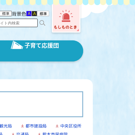
背景色
子育て応援団
観光局
都市建設局
中央区役所
局
交通局
熊本市民病院