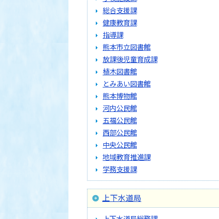
総合支援課
健康教育課
指導課
熊本市立図書館
放課後児童育成課
植木図書館
とみあい図書館
熊本博物館
河内公民館
五福公民館
西部公民館
中央公民館
地域教育推進課
学務支援課
上下水道局
上下水道局総務課