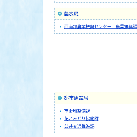
農水局
西南部農業振興センター 農業振興課
都市建設局
市街地整備課
花とみどり協働課
公共交通推進課