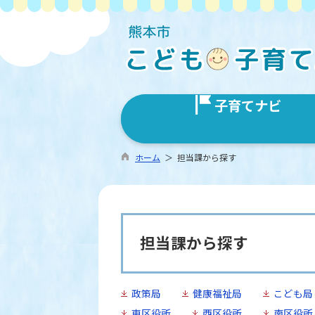
子育てナビ
ホーム
＞ 担当課から探す
担当課から探す
政策局
健康福祉局
こども局
東区役所
西区役所
南区役所