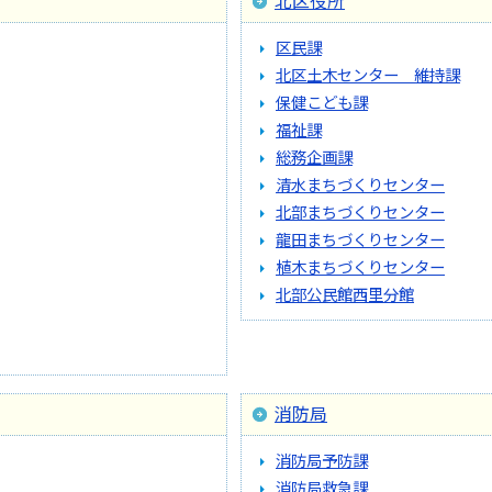
北区役所
区民課
北区土木センター 維持課
保健こども課
福祉課
総務企画課
清水まちづくりセンター
北部まちづくりセンター
龍田まちづくりセンター
植木まちづくりセンター
北部公民館西里分館
消防局
消防局予防課
消防局救急課