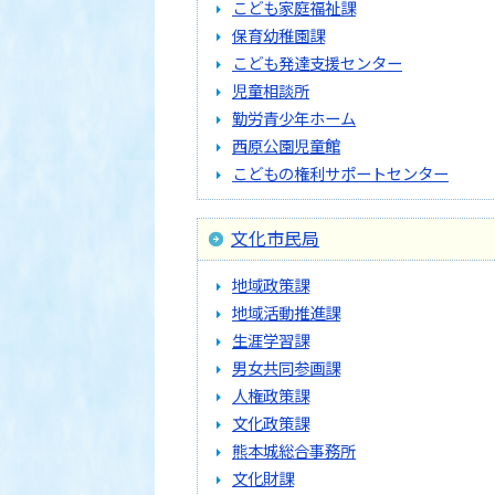
こども家庭福祉課
保育幼稚園課
こども発達支援センター
児童相談所
勤労青少年ホーム
西原公園児童館
こどもの権利サポートセンター
文化市民局
地域政策課
地域活動推進課
生涯学習課
男女共同参画課
人権政策課
文化政策課
熊本城総合事務所
文化財課