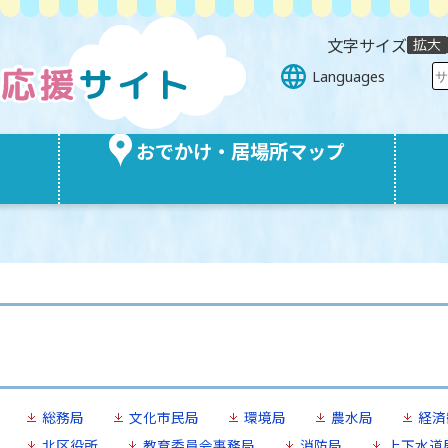
文字サイズ
Languages
おでかけ・居場所マップ
総務局
文化市民局
環境局
農水局
経済
北区役所
教育委員会事務局
消防局
上下水道