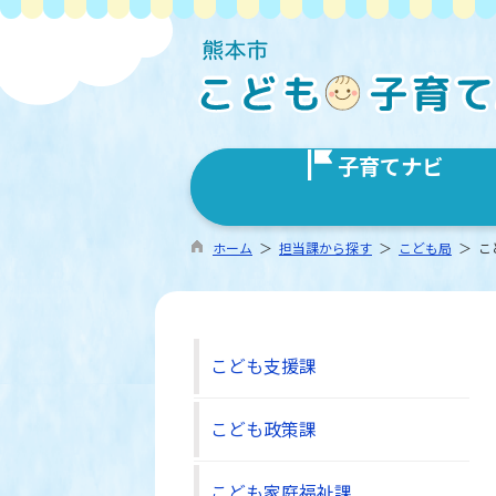
子育てナビ
ホーム
＞
担当課から探す
＞
こども局
＞ こ
こども支援課
こども政策課
こども家庭福祉課