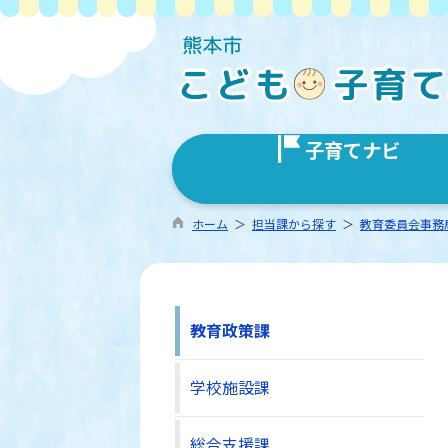
子育てナビ
ホーム
＞
担当課から探す
＞
教育委員会事務
教育政策課
学校施設課
総合支援課