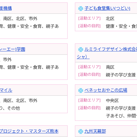
援機構
子ども食堂集い(つどい)
[活動エリア]
、南区、北区、市外
北区
[活動の目的]
育、健康・安全・食育、親子あ
健康・安全・食
シーエー)学園
ルミライフデザイン株式会
シャ）
、市外
[活動エリア]
育、健康・安全・食育、親子あ
南区
[活動の目的]
親子の学び支援
マイル
ベネッセおやこの広場
[活動エリア]
、南区、北区、市外
中央区
[活動の目的]
り、その他
親子の学び支援
子あそび、仲間
プロジェクト・マスターズ熊本
九州天幕部