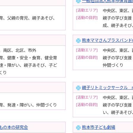
一般社団法人熊本市保育園
[活動エリア]
中央区、東区、
[活動の目的]
育、父親の育児、親子あそび、
親子の学び支援
成、親子あそび
熊本ママさんブラスバンドON
[活動エリア]
、南区、北区、市外
中央区、東区、
[活動の目的]
育、健康・安全・食育、健全育
親子の学び支援
達・障がい、親子あそび、子ど
仲間づくり
くり
親子リトミックサークル ri
[活動エリア]
中央区、東区、
[活動の目的]
育、発達・障がい、仲間づくり
親子の学び支援
い、親子あそび
もの本の研究会
熊本市子ども劇場