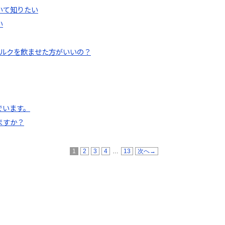
いて知りたい
い
ミルクを飲ませた方がいいの？
でいます。
ますか？
1
2
3
4
…
13
次へ→