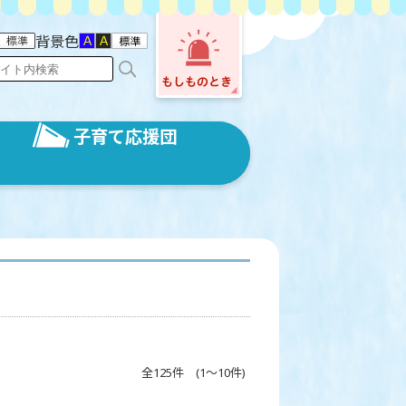
背景色
子育て応援団
全125件 (1～10件)