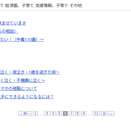
て-経済面、子育て-支援情報、子育て-その他
飲ませています
らの相談）
たい！（中毒110番）～
泣く・夜泣き・1歳を過ぎた頃～
しく泣く・不機嫌に泣く～
スマホの視聴について
上手にできるようになるには？
←前へ
1
…
3
4
5
6
7
8
9
…
11
次へ→