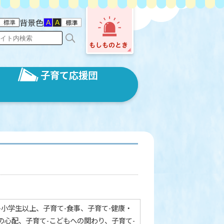
背景色
子育て応援団
-小学生以上、子育て-食事、子育て-健康・
の心配、子育て-こどもへの関わり、子育て-