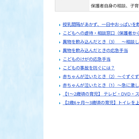
保護者自身の相談、子育
授乳間隔があかず、一日中おっぱいを
こどもへの虐待・相談窓口（保護者か
異物を飲み込んだとき（3） ～相談し
異物を飲み込んだときの応急手当
こどものけがの応急手当
こどもの事故を防ぐには？
赤ちゃんが泣いたとき（2）～ぐずぐず
赤ちゃんが泣いたとき（1）～急に激
【1～2歳頃の育児】 テレビ・DVD・
【2歳6ヶ月～3歳頃の育児】トイレを