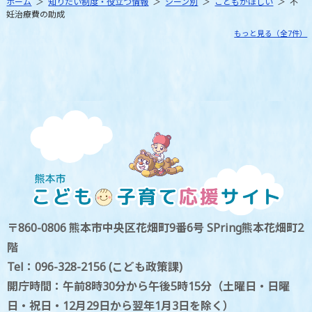
ホーム
＞
知りたい制度・役立つ情報
＞
シーン別
＞
こどもがほしい
＞ 不
妊治療費の助成
もっと見る（全7件）
〒860-0806 熊本市中央区花畑町9番6号 SPring熊本花畑町2
階
Tel：096-328-2156 (こども政策課)
開庁時間：午前8時30分から午後5時15分（土曜日・日曜
日・祝日・12月29日から翌年1月3日を除く）