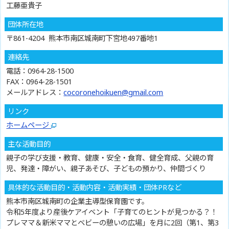
工藤亜貴子
団体所在地
〒861-4204 熊本市南区城南町下宮地497番地1
連絡先
電話：0964-28-1500
FAX：0964-28-1501
メールアドレス：
cocoronehoikuen@gmail.com
リンク
ホームページ
主な活動目的
親子の学び支援・教育、健康・安全・食育、健全育成、父親の育
児、発達・障がい、親子あそび、子どもの預かり、仲間づくり
具体的な活動目的・活動内容・活動実績・団体PRなど
熊本市南区城南町の企業主導型保育園です。
令和5年度より産後ケアイベント「子育てのヒントが見つかる？！
プレママ＆新米ママとベビーの憩いの広場」を月に2回（第1、第3