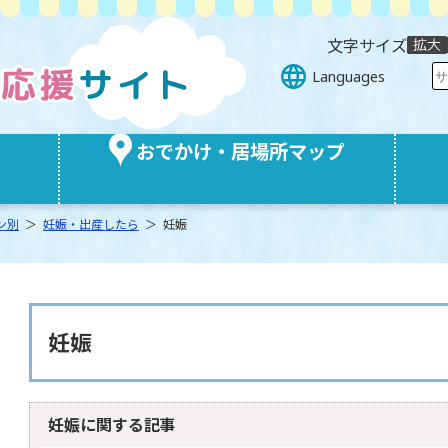
文字サイズ
Languages
おでかけ・居場所マップ
ン別
＞
妊娠・出産したら
＞ 妊娠
妊娠
妊娠に関する記事