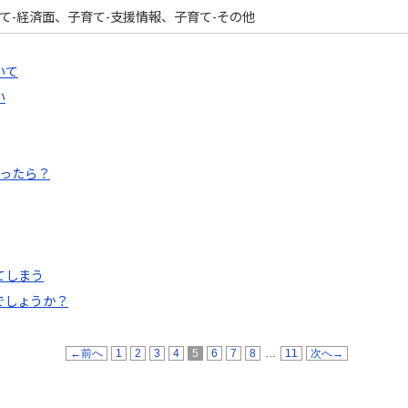
て-経済面、子育て-支援情報、子育て-その他
いて
い
思ったら？
てしまう
でしょうか？
←前へ
1
2
3
4
5
6
7
8
…
11
次へ→