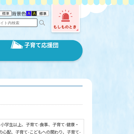
背景色
子育て応援団
-小学生以上、子育て-食事、子育て-健康・
の心配、子育て-こどもへの関わり、子育て-