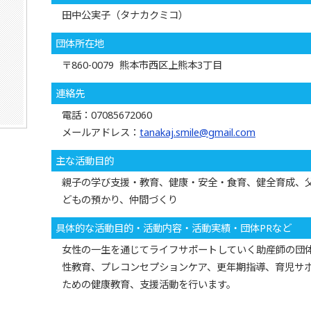
田中公実子（タナカクミコ）
団体所在地
〒860-0079 熊本市西区上熊本3丁目
連絡先
電話：07085672060
メールアドレス：
tanakaj.smile@gmail.com
主な活動目的
親子の学び支援・教育、健康・安全・食育、健全育成、
どもの預かり、仲間づくり
具体的な活動目的・活動内容・活動実績・団体PRなど
女性の一生を通じてライフサポートしていく助産師の団
性教育、プレコンセプションケア、更年期指導、育児サポ
ための健康教育、支援活動を行います。