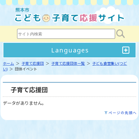
Languages
ホーム
＞
子育て応援団
＞
子育て応援団体一覧
＞
子ども食堂集い(つど
い)
＞ 団体イベント
子育て応援団
データがありません。
ページの先頭へ