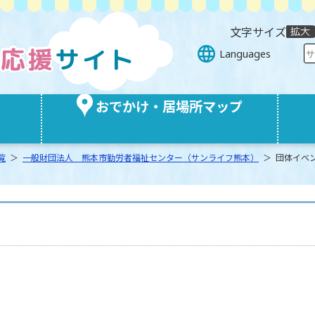
文字サイズ
Languages
おでかけ・居場所マップ
覧
＞
一般財団法人 熊本市勤労者福祉センター（サンライフ熊本）
＞ 団体イベ