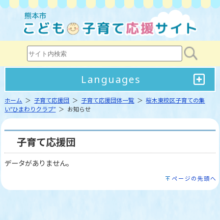
Languages
ホーム
＞
子育て応援団
＞
子育て応援団体一覧
＞
桜木東校区子育ての集
い“ひまわりクラブ”
＞ お知らせ
子育て応援団
データがありません。
ページの先頭へ