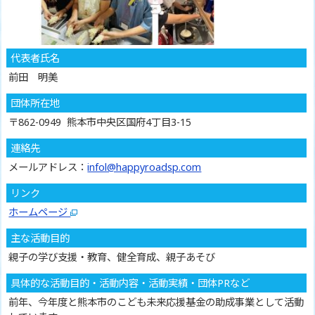
代表者氏名
前田 明美
団体所在地
〒862-0949 熊本市中央区国府4丁目3-15
連絡先
メールアドレス：
infol@happyroadsp.com
リンク
ホームページ
主な活動目的
親子の学び支援・教育、健全育成、親子あそび
具体的な活動目的・活動内容・活動実績・団体PRなど
前年、今年度と熊本市のこども未来応援基金の助成事業として活動