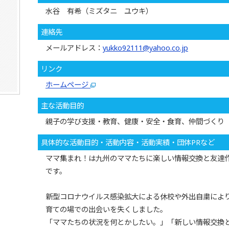
水谷 有希（ミズタニ ユウキ）
連絡先
メールアドレス：
yukko92111@yahoo.co.jp
リンク
ホームページ
主な活動目的
親子の学び支援・教育、健康・安全・食育、仲間づくり
具体的な活動目的・活動内容・活動実績・団体PRなど
ママ集まれ！は九州のママたちに楽しい情報交換と友達
です。
新型コロナウイルス感染拡大による休校や外出自粛によ
育ての場での出会いを失くしました。
「ママたちの状況を何とかしたい。」「新しい情報交換