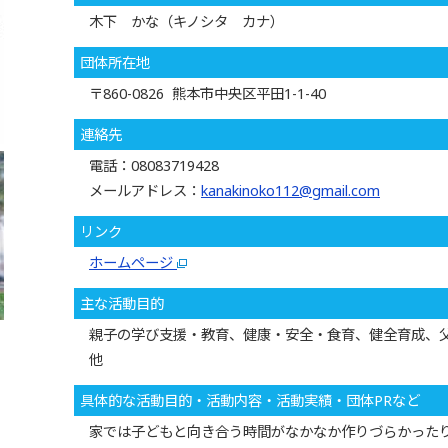
木下 かな（キノシタ カナ）
団体所在地
〒860-0826 熊本市中央区平田1-1-40
連絡先
電話：08083719428
メールアドレス：
kanakinoko112@gmail.com
リンク
ホームページ
主な活動目的
親子の学び支援・教育、健康・安全・食育、健全育成、
他
具体的な活動目的・活動内容・活動実績・団体PRなど
家では子どもと向き合う時間がなかなか作りづらかった