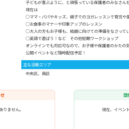
子どもが喜ぶように、と頑張っている保護者のみなさんも
現在は
○ママ・パパやキッズ、親子でのヨガレッスンで育児や
○お食事のマナーや印象アップのレッスン
○大人の方もお子様も、結婚に向けての準備をなさって
○英語で遊ぼう！など その他短期ワークショップ
オンラインでも対応可なので、お子様や保護者のかたの
公開イベントなど随時配信予定！
主な活動エリア
中央区、南区
らせ
団
ありません。
現在、イベン