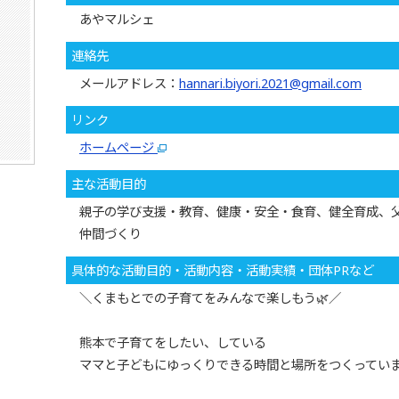
あやマルシェ
連絡先
メールアドレス：
hannari.biyori.2021@gmail.com
リンク
ホームページ
主な活動目的
親子の学び支援・教育、健康・安全・食育、健全育成、
仲間づくり
具体的な活動目的・活動内容・活動実績・団体PRなど
＼くまもとでの子育てをみんなで楽しもう🌿／
熊本で子育てをしたい、している
ママと子どもにゆっくりできる時間と場所をつくっていま