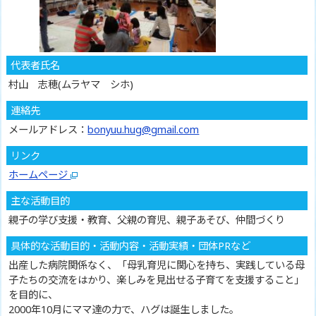
代表者氏名
村山 志穂(ムラヤマ シホ)
連絡先
メールアドレス：
bonyuu.hug@gmail.com
リンク
ホームページ
主な活動目的
親子の学び支援・教育、父親の育児、親子あそび、仲間づくり
具体的な活動目的・活動内容・活動実績・団体PRなど
出産した病院関係なく、「母乳育児に関心を持ち、実践している母
子たちの交流をはかり、楽しみを見出せる子育てを支援すること」
を目的に、
2000年10月にママ達の力で、ハグは誕生しました。