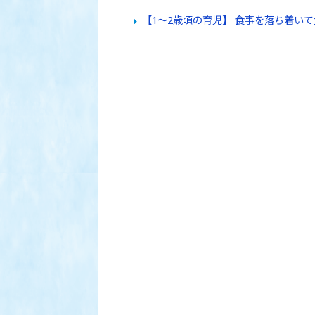
【1～2歳頃の育児】 食事を落ち着い