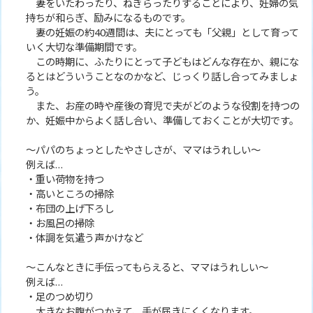
妻をいたわったり、ねぎらったりすることにより、妊婦の気
持ちが和らぎ、励みになるものです。
妻の妊娠の約40週間は、夫にとっても「父親」として育って
いく大切な準備期間です。
この時期に、ふたりにとって子どもはどんな存在か、親にな
るとはどういうことなのかなど、じっくり話し合ってみましょ
う。
また、お産の時や産後の育児で夫がどのような役割を持つの
か、妊娠中からよく話し合い、準備しておくことが大切です。
～パパのちょっとしたやさしさが、ママはうれしい～
例えば…
・重い荷物を持つ
・高いところの掃除
・布団の上げ下ろし
・お風呂の掃除
・体調を気遣う声かけなど
～こんなときに手伝ってもらえると、ママはうれしい～
例えば…
・足のつめ切り
大きなお腹がつかえて、手が届きにくくなります。